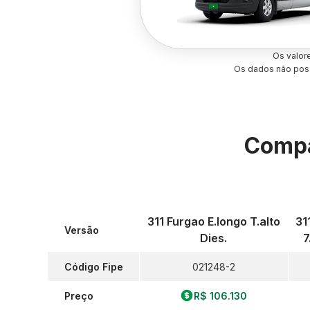
Os valor
Os dados não poss
Compa
311 Furgao E.longo T.alto
31
Versão
Dies.
7
Código Fipe
021248-2
Preço
R$ 106.130