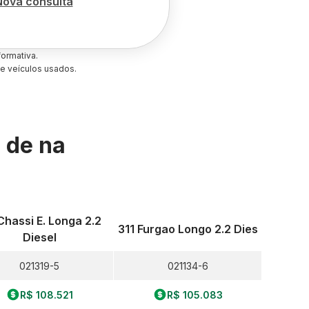
Nova consulta
ormativa.
e veículos usados.
s de
na
Chassi E. Longa 2.2
311 Furgao Longo 2.2 Dies
Diesel
021319-5
021134-6
R$ 108.521
R$ 105.083