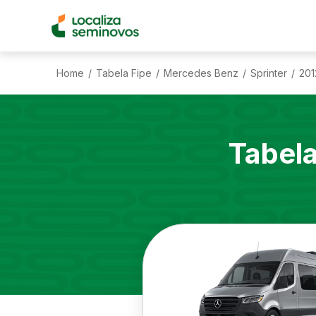
Home
Tabela Fipe
Mercedes Benz
Sprinter
201
/
/
/
/
Tabel