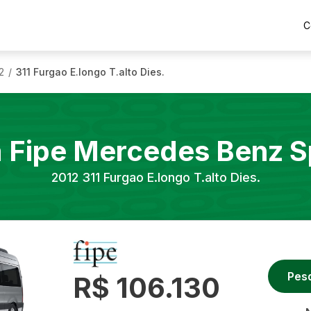
C
2
311 Furgao E.longo T.alto Dies.
/
a Fipe
Mercedes Benz
S
2012
311 Furgao E.longo T.alto Dies.
Pes
R$ 106.130