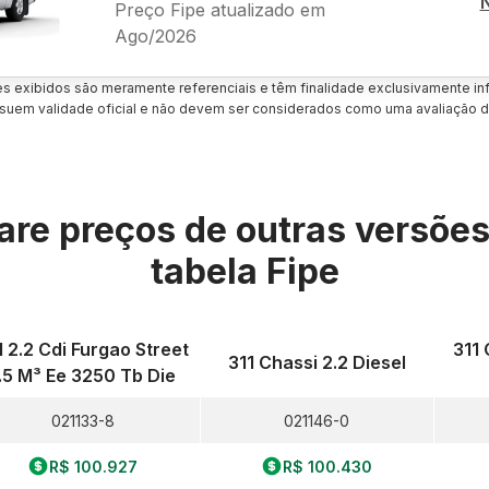
Preço Fipe atualizado em
Ago/2026
es exibidos são meramente referenciais e têm finalidade exclusivamente inf
uem validade oficial e não devem ser considerados como uma avaliação d
re preços de outras versõe
tabela Fipe
1 2.2 Cdi Furgao Street
311 
311 Chassi 2.2 Diesel
.5 M³ Ee 3250 Tb Die
021133-8
021146-0
R$ 100.927
R$ 100.430