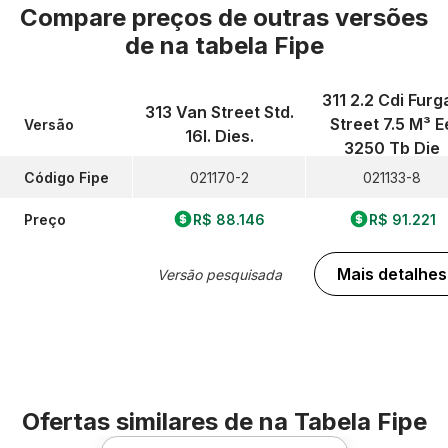
Compare preços de outras versões
de
na tabela Fipe
311 2.2 Cdi Furg
313 Van Street Std.
Street 7.5 M³ E
Versão
16l. Dies.
3250 Tb Die
Código Fipe
021170-2
021133-8
Preço
R$ 88.146
R$ 91.221
Mais detalhes
Versão pesquisada
Ofertas similares de
na Tabela Fipe