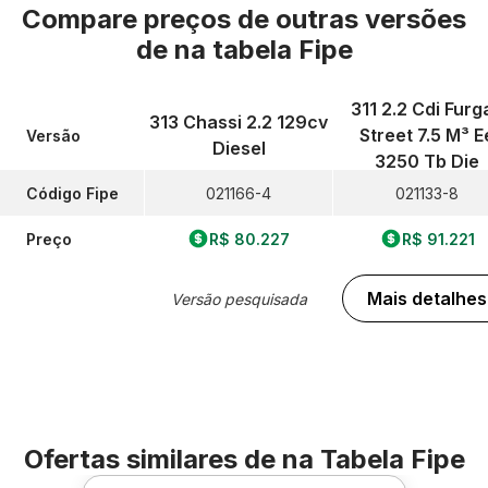
Compare preços de outras versões
de
na tabela Fipe
311 2.2 Cdi Furg
313 Chassi 2.2 129cv
Street 7.5 M³ E
Versão
Diesel
3250 Tb Die
Código Fipe
021166-4
021133-8
Preço
R$ 80.227
R$ 91.221
Mais detalhes
Versão pesquisada
Ofertas similares de
na Tabela Fipe