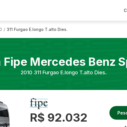
C
0
311 Furgao E.longo T.alto Dies.
/
a Fipe
Mercedes Benz
S
2010
311 Furgao E.longo T.alto Dies.
Pes
R$ 92.032