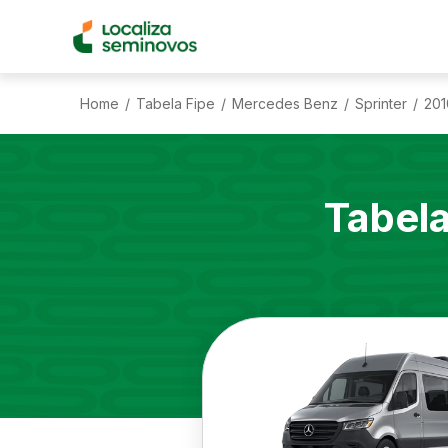
Home
Tabela Fipe
Mercedes Benz
Sprinter
201
/
/
/
/
Tabel