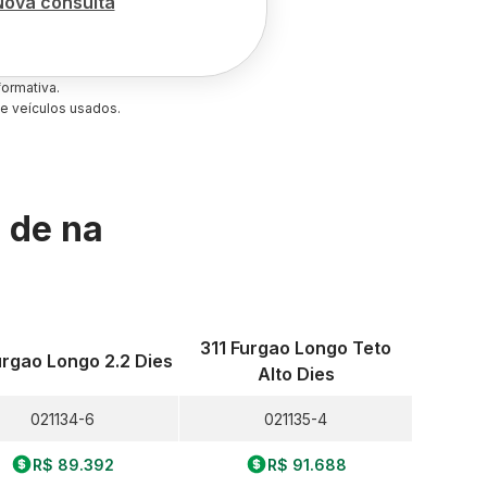
Nova consulta
ormativa.
e veículos usados.
s de
na
311 Furgao Longo Teto
urgao Longo 2.2 Dies
Alto Dies
021134-6
021135-4
R$ 89.392
R$ 91.688