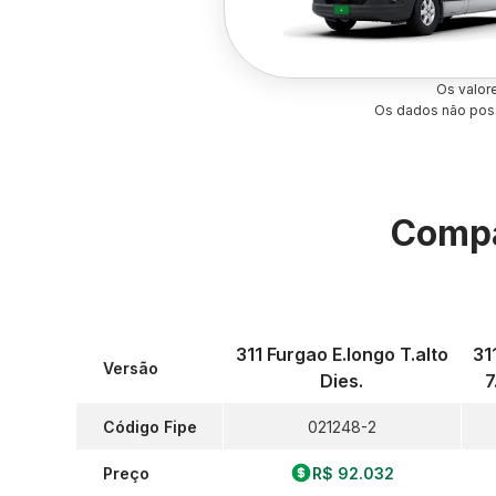
Os valor
Os dados não poss
Compa
311 Furgao E.longo T.alto
31
Versão
Dies.
7
Código Fipe
021248-2
Preço
R$ 92.032