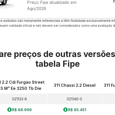
Preço Fipe atualizado em
Ago/2026
es exibidos são meramente referenciais e têm finalidade exclusivamente inf
uem validade oficial e não devem ser considerados como uma avaliação d
re preços de outras versõe
tabela Fipe
1 2.2 Cdi Furgao Street
311 Chassi 2.2 Diesel
311 F
.5 M³ Ee 3250 Tb Die
021133-8
021146-0
R$ 88.996
R$ 85.451