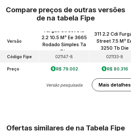
Compare preços de outras versões
de
na tabela Fipe
Furgao Street 313
311 2.2 Cdi Furg
2.2 10.5 M³ Ee 3665
Street 7.5 M³ E
Versão
Rodado Simples Ta
3250 Tb Die
Die
Código Fipe
021147-8
021133-8
Preço
R$ 79.002
R$ 80.316
Mais detalhes
Versão pesquisada
Ofertas similares de
na Tabela Fipe