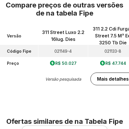
Compare preços de outras versões
de
na tabela Fipe
311 2.2 Cdi Furg
311 Street Luxo 2.2
Street 7.5 M³ E
Versão
16lug. Dies
3250 Tb Die
Código Fipe
021149-4
021133-8
Preço
R$ 50.027
R$ 47.744
Mais detalhes
Versão pesquisada
Ofertas similares de
na Tabela Fipe