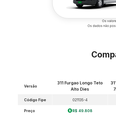
Os valor
Os dados não poss
Compa
311 Furgao Longo Teto
31
Versão
Alto Dies
7
Código Fipe
021135-4
Preço
R$ 49.808