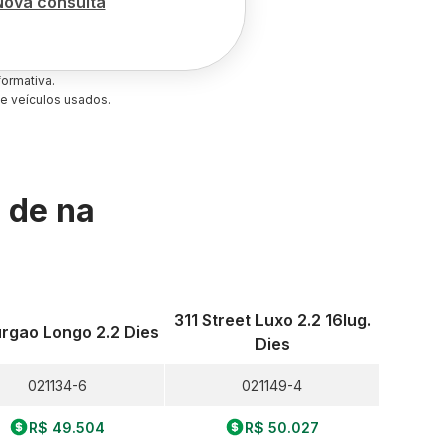
Nova consulta
ormativa.
e veículos usados.
s de
na
311 Street Luxo 2.2 16lug.
urgao Longo 2.2 Dies
Dies
021134-6
021149-4
R$ 49.504
R$ 50.027