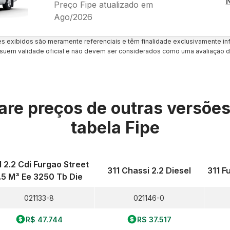
Preço Fipe atualizado em
Ago/2026
es exibidos são meramente referenciais e têm finalidade exclusivamente inf
uem validade oficial e não devem ser considerados como uma avaliação d
re preços de outras versõe
tabela Fipe
1 2.2 Cdi Furgao Street
311 Chassi 2.2 Diesel
311 F
.5 M³ Ee 3250 Tb Die
021133-8
021146-0
R$ 47.744
R$ 37.517