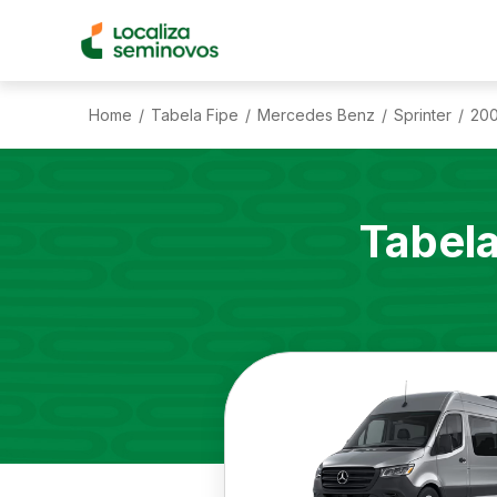
Home
Tabela Fipe
Mercedes Benz
Sprinter
20
/
/
/
/
Tabel