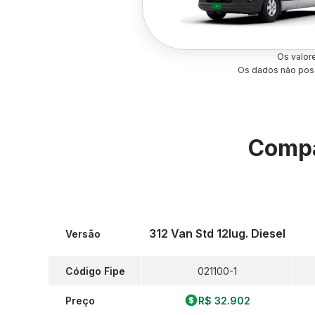
Os valor
Os dados não poss
Compa
312 Van Std 12lug. Diesel
Versão
Código Fipe
021100-1
Preço
R$ 32.902