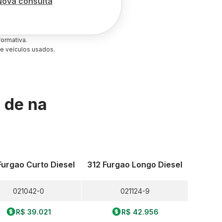
Nova consulta
ormativa.
e veículos usados.
s de
na
Furgao Curto Diesel
312 Furgao Longo Diesel
021042-0
021124-9
R$ 39.021
R$ 42.956