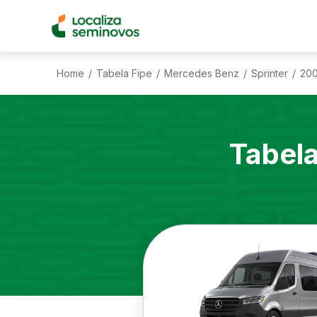
Home
Tabela Fipe
Mercedes Benz
Sprinter
20
/
/
/
/
Tabel