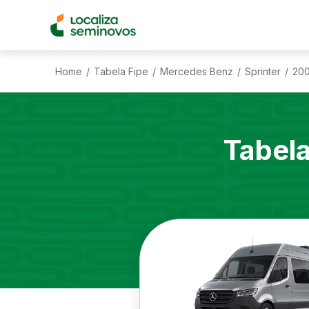
Home
Tabela Fipe
Mercedes Benz
Sprinter
20
/
/
/
/
Tabel