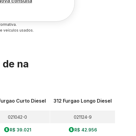
Nova consulta
ormativa.
e veículos usados.
s de
na
Furgao Curto Diesel
312 Furgao Longo Diesel
021042-0
021124-9
R$ 39.021
R$ 42.956