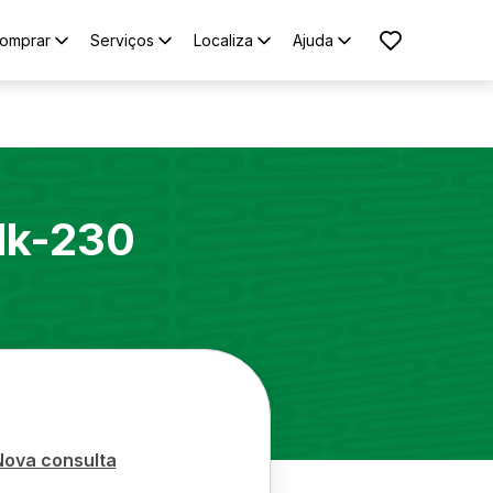
omprar
Serviços
Localiza
Ajuda
lk-230
Nova consulta