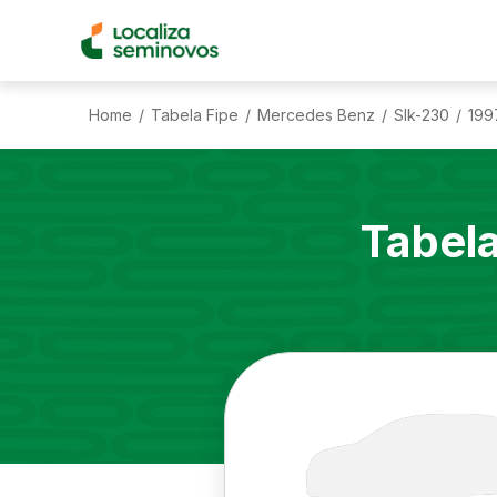
Home
Tabela Fipe
Mercedes Benz
Slk-230
199
/
/
/
/
Tabel