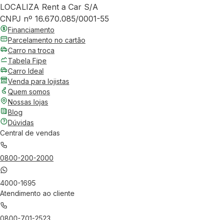
LOCALIZA Rent a Car S/A
CNPJ nº 16.670.085/0001-55
Financiamento
Parcelamento no cartão
Carro na troca
Tabela Fipe
Carro Ideal
Venda para lojistas
Quem somos
Nossas lojas
Blog
Dúvidas
Central de vendas
0800-200-2000
4000-1695
Atendimento ao cliente
0800-701-2523