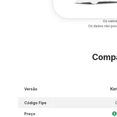
Os valor
Os dados não poss
Compa
Ko
Versão
Código Fipe
0
Preço