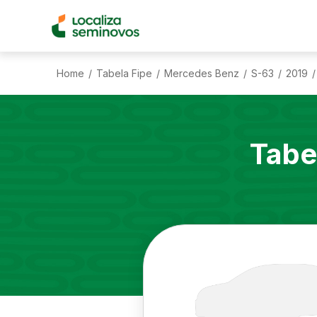
Home
Tabela Fipe
Mercedes Benz
S-63
2019
/
/
/
/
/
Tabe