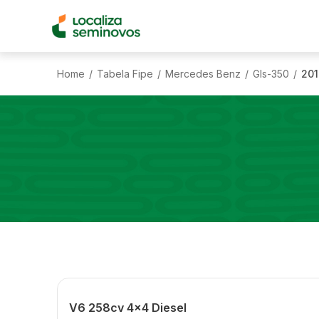
Home
Tabela Fipe
Mercedes Benz
Gls-350
201
/
/
/
/
V6 258cv 4x4 Diesel