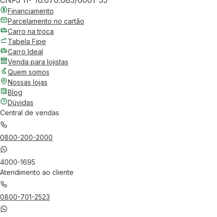
CNPJ nº 16.670.085/0001-55
Financiamento
Parcelamento no cartão
Carro na troca
Tabela Fipe
Carro Ideal
Venda para lojistas
Quem somos
Nossas lojas
Blog
Dúvidas
Central de vendas
0800-200-2000
4000-1695
Atendimento ao cliente
0800-701-2523