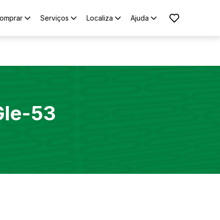
omprar
Serviços
Localiza
Ajuda
Gle-53