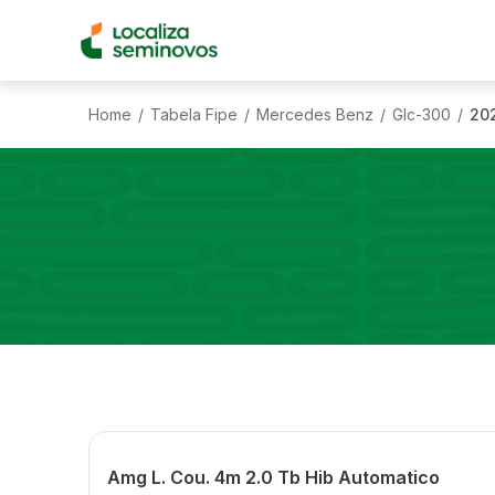
Home
Tabela Fipe
Mercedes Benz
Glc-300
20
/
/
/
/
Amg L. Cou. 4m 2.0 Tb Hib Automatico