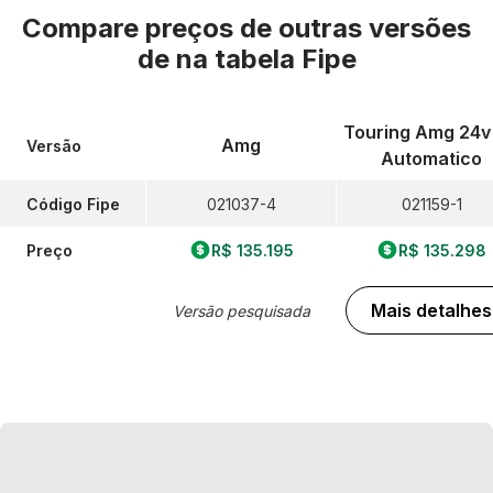
Compare preços de outras versões
de
na tabela Fipe
Touring Amg 24v
Amg
Versão
Automatico
Código Fipe
021037-4
021159-1
Preço
R$ 135.195
R$ 135.298
Mais detalhes
Versão pesquisada