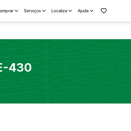
omprar
Serviços
Localiza
Ajuda
E-430