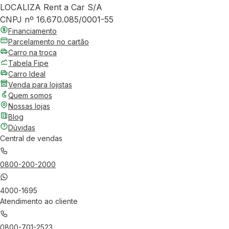
LOCALIZA Rent a Car S/A
CNPJ nº 16.670.085/0001-55
Financiamento
Parcelamento no cartão
Carro na troca
Tabela Fipe
Carro Ideal
Venda para lojistas
Quem somos
Nossas lojas
Blog
Dúvidas
Central de vendas
0800-200-2000
4000-1695
Atendimento ao cliente
0800-701-2523