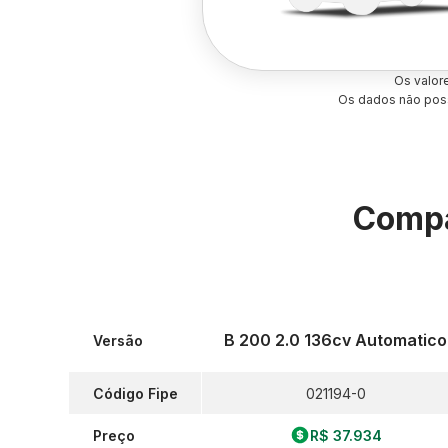
Os valor
Os dados não poss
Compa
B 200 2.0 136cv Automatico
Versão
Código Fipe
021194-0
Preço
R$ 37.934