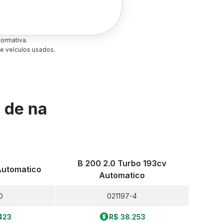
ormativa.
e veículos usados.
s de
na
B 200 2.0 Turbo 193cv
 Automatico
Automatico
0
021197-4
423
R$ 38.253