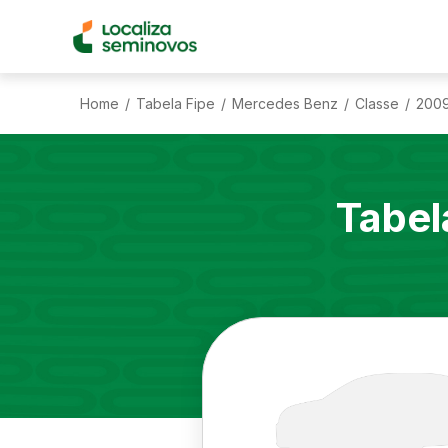
Home
Tabela Fipe
Mercedes Benz
Classe
200
/
/
/
/
Tabel