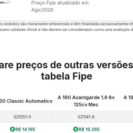
Preço Fipe atualizado em
Ago/2026
es exibidos são meramente referenciais e têm finalidade exclusivamente inf
uem validade oficial e não devem ser considerados como uma avaliação d
re preços de outras versõe
tabela Fipe
A 190 Avantgarde 1.9 8v
A 19
60 Classic Automatico
125cv Mec
021051-0
021141-9
R$ 14.195
R$ 19.265