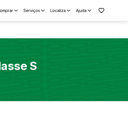
omprar
Serviços
Localiza
Ajuda
lasse S