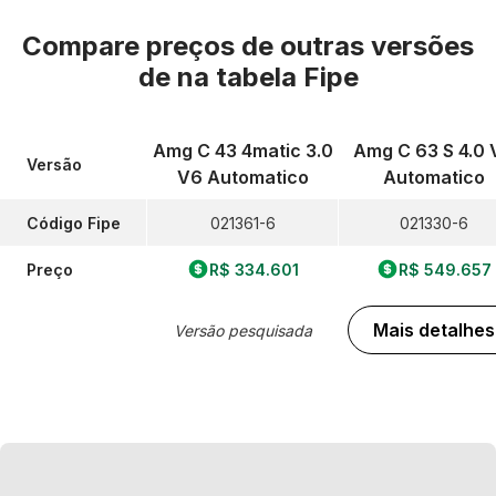
Compare preços de outras versões
de
na tabela Fipe
Amg C 43 4matic 3.0
Amg C 63 S 4.0 
Versão
V6 Automatico
Automatico
Código Fipe
021361-6
021330-6
Preço
R$ 334.601
R$ 549.657
Mais detalhes
Versão pesquisada