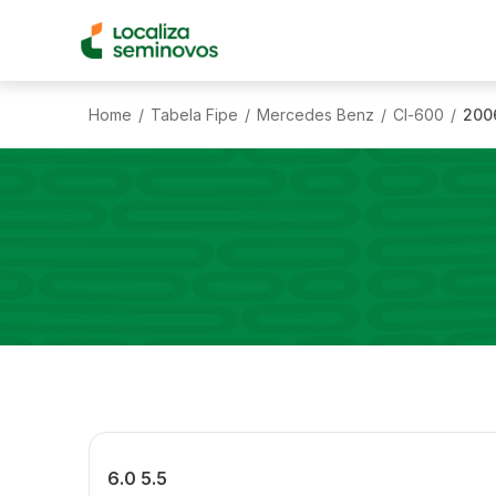
Home
Tabela Fipe
Mercedes Benz
Cl-600
200
/
/
/
/
6.0 5.5