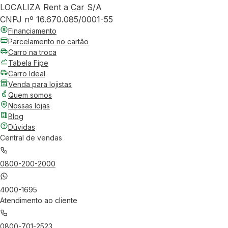
LOCALIZA Rent a Car S/A
CNPJ nº 16.670.085/0001-55
Financiamento
Parcelamento no cartão
Carro na troca
Tabela Fipe
Carro Ideal
Venda para lojistas
Quem somos
Nossas lojas
Blog
Dúvidas
Central de vendas
0800-200-2000
4000-1695
Atendimento ao cliente
0800-701-2523