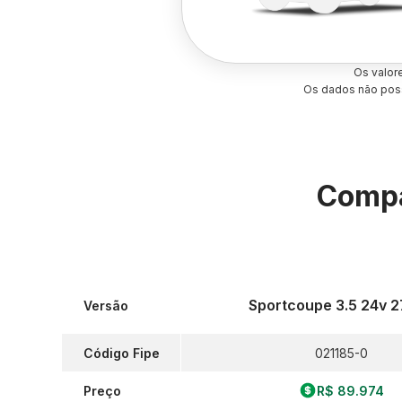
Os valor
Os dados não poss
Compa
Sportcoupe 3.5 24v 
Versão
Código Fipe
021185-0
Preço
R$ 89.974