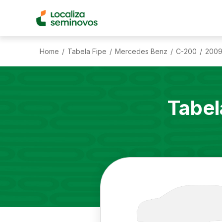
Home
Tabela Fipe
Mercedes Benz
C-200
200
/
/
/
/
Tabel