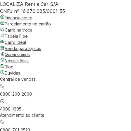
LOCALIZA Rent a Car S/A
CNPJ nº 16.670.085/0001-55
Financiamento
Parcelamento no cartão
Carro na troca
Tabela Fipe
Carro Ideal
Venda para lojistas
Quem somos
Nossas lojas
Blog
Dúvidas
Central de vendas
0800-200-2000
4000-1695
Atendimento ao cliente
0800-701-2523