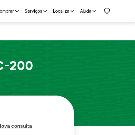
omprar
Serviços
Localiza
Ajuda
C-200
Nova consulta