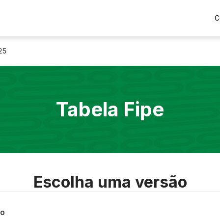
C
25
Tabela Fipe
Escolha uma versão
co