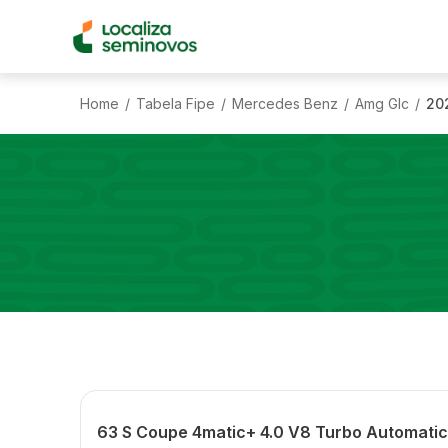
Home
Tabela Fipe
Mercedes Benz
Amg Glc
20
/
/
/
/
63 S Coupe 4matic+ 4.0 V8 Turbo Automati