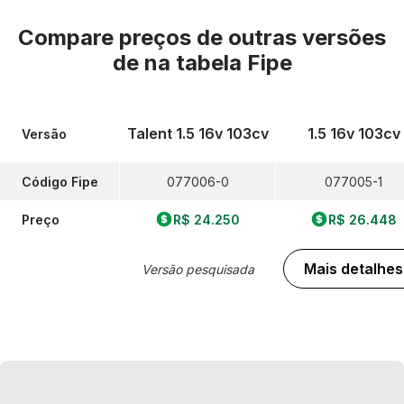
Compare preços de outras versões
de
na tabela Fipe
Talent 1.5 16v 103cv
1.5 16v 103cv
Versão
Código Fipe
077006-0
077005-1
Preço
R$ 24.250
R$ 26.448
Mais detalhes
Versão pesquisada