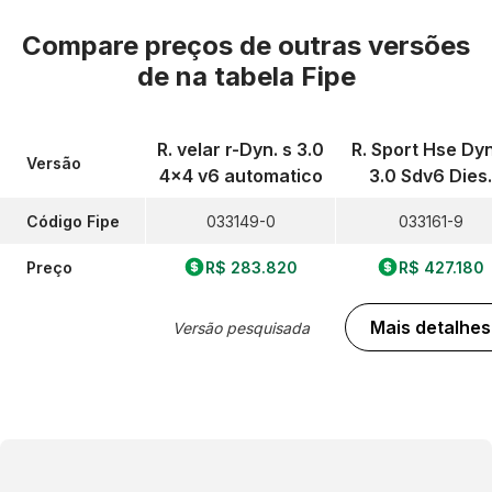
Compare preços de outras versões
de
na tabela Fipe
R. velar r-Dyn. s 3.0
R. Sport Hse Dy
Versão
4x4 v6 automatico
3.0 Sdv6 Dies.
Código Fipe
033149-0
033161-9
Preço
R$ 283.820
R$ 427.180
Mais detalhes
Versão pesquisada