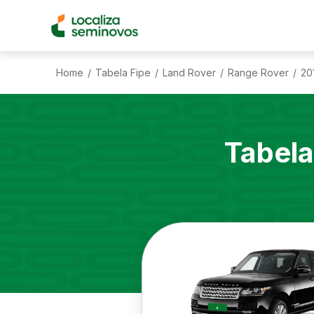
Home
Tabela Fipe
Land Rover
Range Rover
20
/
/
/
/
Tabela