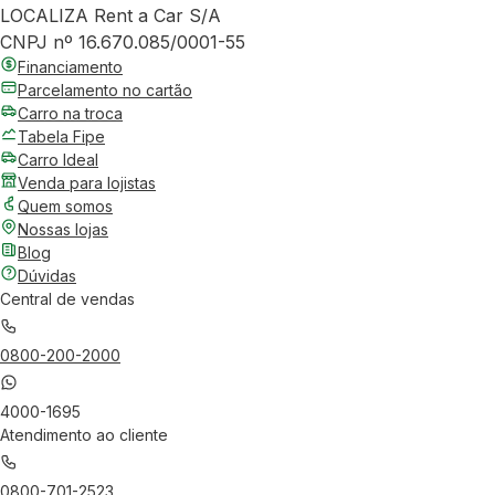
LOCALIZA Rent a Car S/A
CNPJ nº 16.670.085/0001-55
Financiamento
Parcelamento no cartão
Carro na troca
Tabela Fipe
Carro Ideal
Venda para lojistas
Quem somos
Nossas lojas
Blog
Dúvidas
Central de vendas
0800-200-2000
4000-1695
Atendimento ao cliente
0800-701-2523