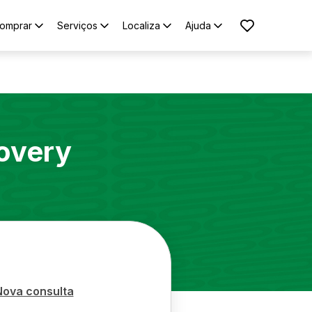
omprar
Serviços
Localiza
Ajuda
overy
Nova consulta