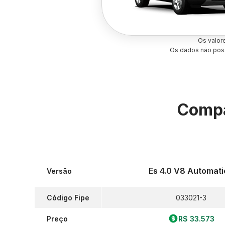
Os valor
Os dados não poss
Compa
Es 4.0 V8 Automat
Versão
Código Fipe
033021-3
Preço
R$ 33.573