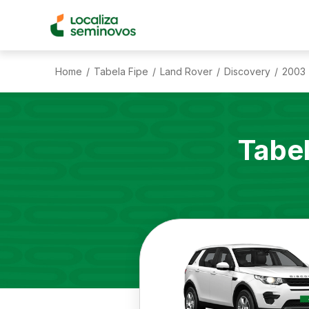
Home
Tabela Fipe
Land Rover
Discovery
2003
/
/
/
/
Tabe