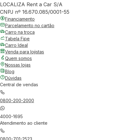
LOCALIZA Rent a Car S/A
CNPJ nº 16.670.085/0001-55
Financiamento
Parcelamento no cartão
Carro na troca
Tabela Fipe
Carro Ideal
Venda para lojistas
Quem somos
Nossas lojas
Blog
Dúvidas
Central de vendas
0800-200-2000
4000-1695
Atendimento ao cliente
0800-701-2523