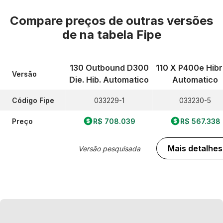
Compare preços de outras versões
de
na tabela Fipe
130 Outbound D300
110 X P400e Hibr
Versão
Die. Hib. Automatico
Automatico
Código Fipe
033229-1
033230-5
Preço
R$ 708.039
R$ 567.338
Mais detalhes
Versão pesquisada