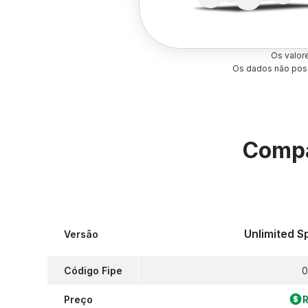
Os valor
Os dados não poss
Compa
Unlimited S
Versão
Código Fipe
0
Preço
R