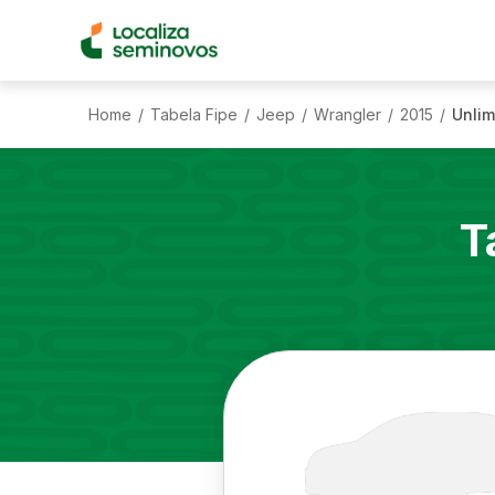
Home
Tabela Fipe
Jeep
Wrangler
2015
Unlim
/
/
/
/
/
T