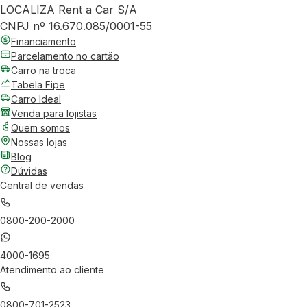
LOCALIZA Rent a Car S/A
CNPJ nº 16.670.085/0001-55
Financiamento
Parcelamento no cartão
Carro na troca
Tabela Fipe
Carro Ideal
Venda para lojistas
Quem somos
Nossas lojas
Blog
Dúvidas
Central de vendas
0800-200-2000
4000-1695
Atendimento ao cliente
0800-701-2523