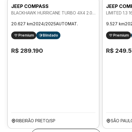
JEEP COMPASS
JEEP COM
BLACKHAWK HURRICANE TURBO 4X4 2.0 AUTOMATICO
20.627 km
2024/2025
AUTOMAT.
9.527 km
20
Premium
Blindado
Premium
R$ 289.190
R$ 249.
RIBEIRÃO PRETO/SP
SÃO PAUL