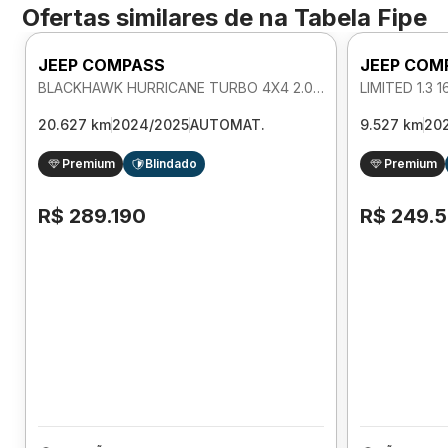
Ofertas similares de
na Tabela Fipe
JEEP COMPASS
JEEP COM
BLACKHAWK HURRICANE TURBO 4X4 2.0 AUTOMATICO
20.627 km
2024/2025
AUTOMAT.
9.527 km
20
Premium
Blindado
Premium
R$ 289.190
R$ 249.