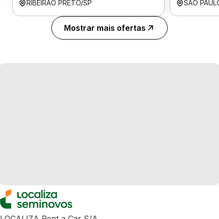
RIBEIRÃO PRETO/SP
SÃO PAUL
Mostrar mais ofertas
LOCALIZA Rent a Car S/A