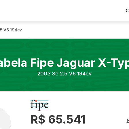
C
.5 V6 194cv
abela Fipe
Jaguar
X-Ty
2003
Se 2.5 V6 194cv
R$ 65.541