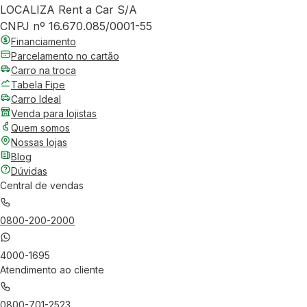
LOCALIZA Rent a Car S/A
CNPJ nº 16.670.085/0001-55
Financiamento
Parcelamento no cartão
Carro na troca
Tabela Fipe
Carro Ideal
Venda para lojistas
Quem somos
Nossas lojas
Blog
Dúvidas
Central de vendas
0800-200-2000
4000-1695
Atendimento ao cliente
0800-701-2523