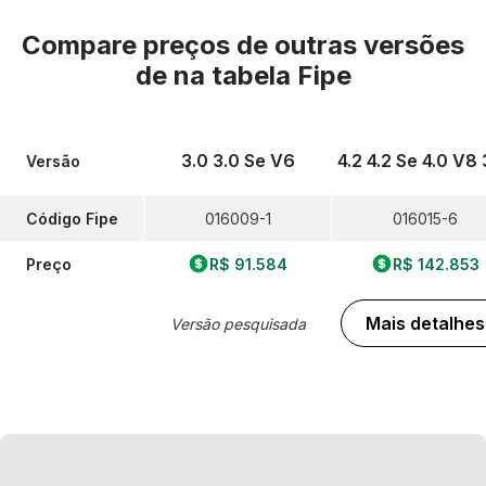
Compare preços de outras versões
de
na tabela Fipe
3.0 3.0 Se V6
4.2 4.2 Se 4.0 V8
Versão
Código Fipe
016009-1
016015-6
Preço
R$ 91.584
R$ 142.853
Mais detalhes
Versão pesquisada