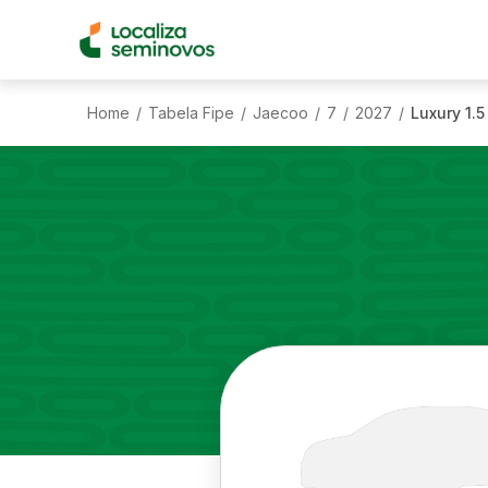
Home
Tabela Fipe
Jaecoo
7
2027
Luxury 1.5
/
/
/
/
/