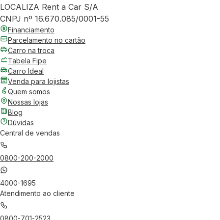
LOCALIZA Rent a Car S/A
CNPJ nº 16.670.085/0001-55
Financiamento
Parcelamento no cartão
Carro na troca
Tabela Fipe
Carro Ideal
Venda para lojistas
Quem somos
Nossas lojas
Blog
Dúvidas
Central de vendas
0800-200-2000
4000-1695
Atendimento ao cliente
0800-701-2523