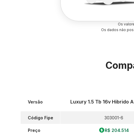
Os valor
Os dados não poss
Compa
Luxury 1.5 Tb 16v Hibrido 
Versão
Código Fipe
303001-6
Preço
R$ 204.514