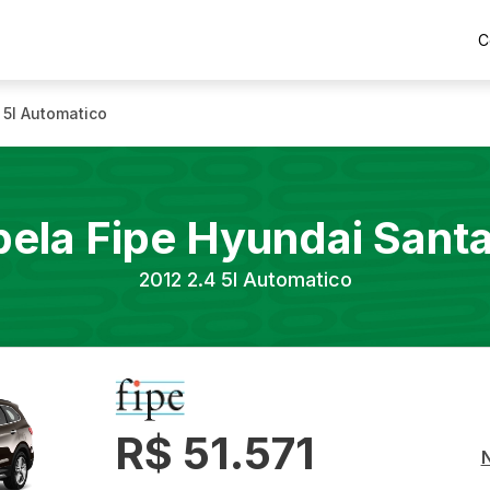
C
 5l Automatico
bela Fipe
Hyundai
Santa
2012
2.4 5l Automatico
R$ 51.571