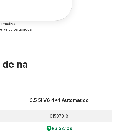
ormativa.
e veículos usados.
s de
na
3.5 5l V6 4x4 Automatico
015073-8
R$ 52.109