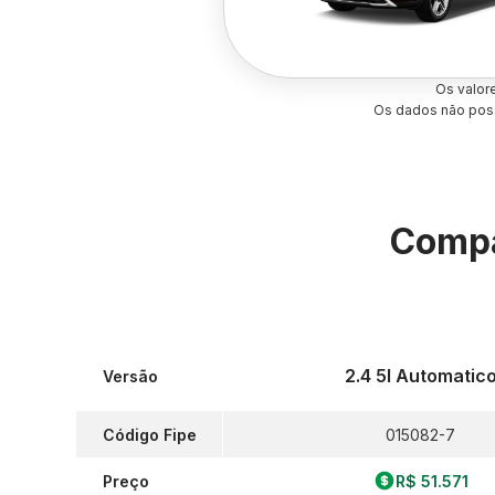
Os valor
Os dados não poss
Compa
2.4 5l Automatic
Versão
Código Fipe
015082-7
Preço
R$ 51.571