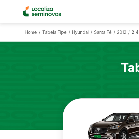
Home
Tabela Fipe
Hyundai
Santa Fé
2012
2.4
/
/
/
/
/
Ta