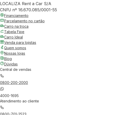
LOCALIZA Rent a Car S/A
CNPJ nº 16.670.085/0001-55
Financiamento
Parcelamento no cartão
Carro na troca
Tabela Fipe
Carro Ideal
Venda para lojistas
Quem somos
Nossas lojas
Blog
Dúvidas
Central de vendas
0800-200-2000
4000-1695
Atendimento ao cliente
0800-701-2523