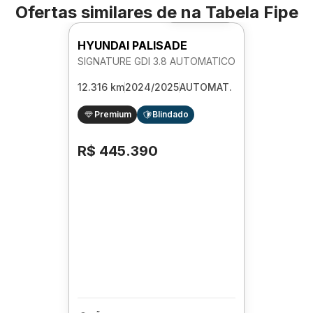
Ofertas similares de
na Tabela Fipe
Foto 360º
HYUNDAI PALISADE
SIGNATURE GDI 3.8 AUTOMATICO
12.316 km
2024/2025
AUTOMAT.
Premium
Blindado
R$ 445.390