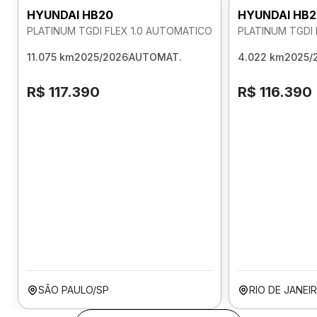
HYUNDAI HB20
HYUNDAI HB2
PLATINUM TGDI FLEX 1.0 AUTOMATICO
PLATINUM TGDI 
11.075 km
2025/2026
AUTOMAT.
4.022 km
2025/
R$ 117.390
R$ 116.390
SÃO PAULO/SP
RIO DE JANEI