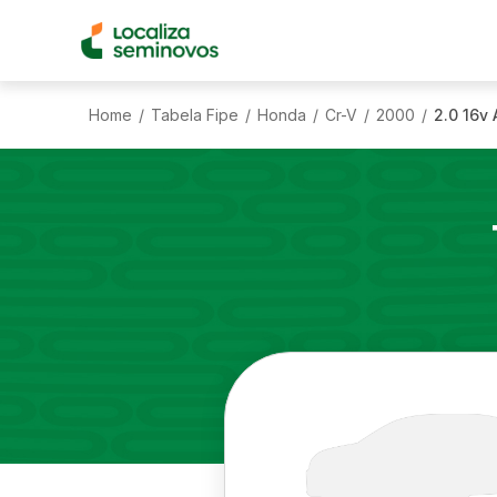
Home
Tabela Fipe
Honda
Cr-V
2000
2.0 16v
/
/
/
/
/