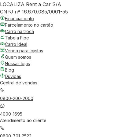
LOCALIZA Rent a Car S/A
CNPJ nº 16.670.085/0001-55
Financiamento
Parcelamento no cartão
Carro na troca
Tabela Fipe
Carro Ideal
Venda para lojistas
Quem somos
Nossas lojas
Blog
Dúvidas
Central de vendas
0800-200-2000
4000-1695
Atendimento ao cliente
0800-701-2523