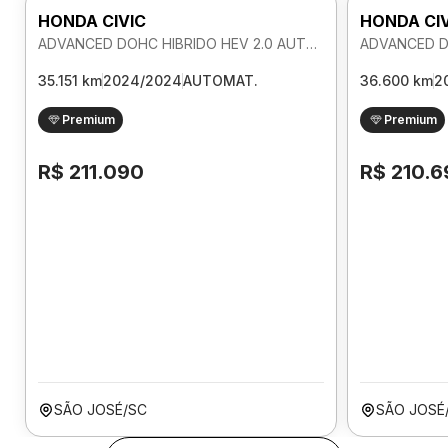
HONDA CIVIC
HONDA CI
ADVANCED DOHC HIBRIDO HEV 2.0 AUTOMATICO
35.151 km
2024/2024
AUTOMAT.
36.600 km
2
Premium
Premium
R$ 211.090
R$ 210.6
SÃO JOSÉ/SC
SÃO JOSÉ