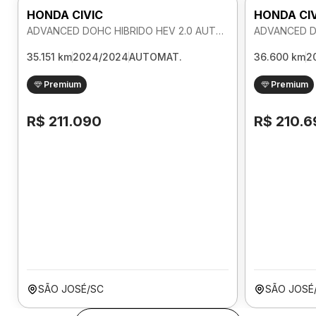
HONDA CIVIC
HONDA CI
ADVANCED DOHC HIBRIDO HEV 2.0 AUTOMATICO
35.151 km
2024/2024
AUTOMAT.
36.600 km
2
Premium
Premium
R$ 211.090
R$ 210.6
SÃO JOSÉ/SC
SÃO JOSÉ