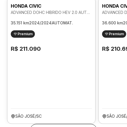
HONDA CIVIC
HONDA CI
ADVANCED DOHC HIBRIDO HEV 2.0 AUTOMATICO
35.151 km
2024/2024
AUTOMAT.
36.600 km
2
Premium
Premium
R$ 211.090
R$ 210.6
SÃO JOSÉ/SC
SÃO JOSÉ