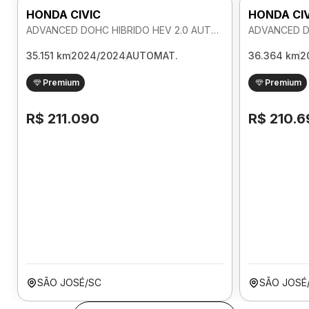
HONDA CIVIC
HONDA CI
ADVANCED DOHC HIBRIDO HEV 2.0 AUTOMATICO
35.151 km
2024/2024
AUTOMAT.
36.364 km
2
Premium
Premium
R$ 211.090
R$ 210.6
SÃO JOSÉ/SC
SÃO JOSÉ