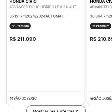
HONDA CIVIC
HONDA CI
ADVANCED DOHC HIBRIDO HEV 2.0 AUTOMATICO
35.151 km
2024/2024
AUTOMAT.
36.364 km
2
Premium
Premium
R$ 211.090
R$ 210.6
SÃO JOSÉ/SC
SÃO JOSÉ
Mostrar mais ofertas