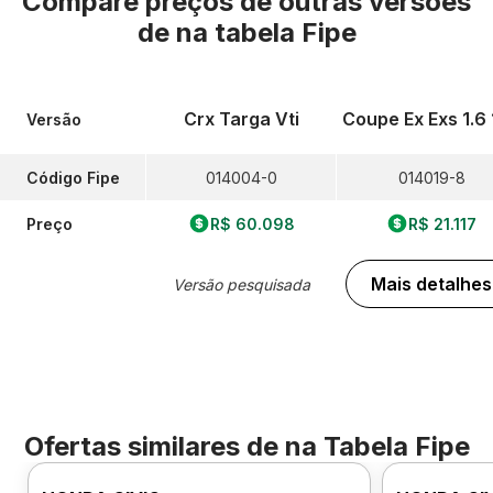
Compare preços de outras versões
de
na tabela Fipe
Crx Targa Vti
Coupe Ex Exs 1.6
Versão
Código Fipe
014004-0
014019-8
Preço
R$ 60.098
R$ 21.117
Mais detalhes
Versão pesquisada
Ofertas similares de
na Tabela Fipe