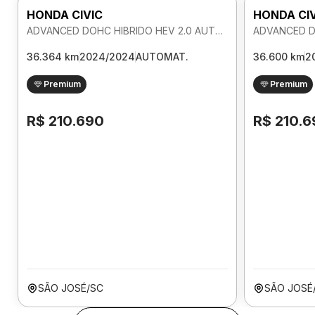
HONDA CIVIC
HONDA CI
ADVANCED DOHC HIBRIDO HEV 2.0 AUTOMATICO
36.364 km
2024/2024
AUTOMAT.
36.600 km
2
Premium
Premium
R$ 210.690
R$ 210.6
SÃO JOSÉ/SC
SÃO JOSÉ