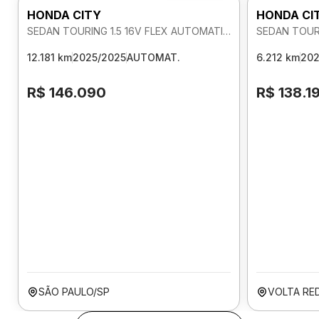
HONDA CITY
HONDA CI
SEDAN TOURING 1.5 16V FLEX AUTOMATICO
12.181 km
2025/2025
AUTOMAT.
6.212 km
202
R$ 146.090
R$ 138.1
SÃO PAULO/SP
VOLTA RE