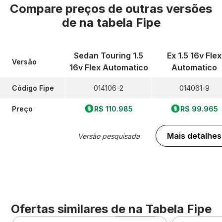
Compare preços de outras versões
de
na tabela Fipe
Sedan Touring 1.5
Ex 1.5 16v Flex
Versão
16v Flex Automatico
Automatico
Código Fipe
014106-2
014061-9
Preço
R$ 110.985
R$ 99.965
Mais detalhes
Versão pesquisada
Ofertas similares de
na Tabela Fipe
Foto 360º