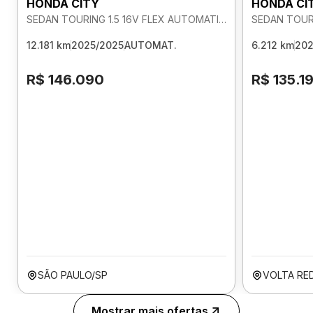
HONDA CITY
HONDA CI
SEDAN TOURING 1.5 16V FLEX AUTOMATICO
12.181 km
2025/2025
AUTOMAT.
6.212 km
202
R$ 146.090
R$ 135.1
SÃO PAULO/SP
VOLTA RE
Mostrar mais ofertas