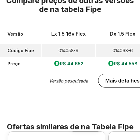
Compare preços de outras versões
de
na tabela Fipe
Lx 1.5 16v Flex
Dx 1.5 Flex
Versão
Código Fipe
014058-9
014068-6
Preço
R$ 44.652
R$ 44.558
Mais detalhes
Versão pesquisada
Ofertas similares de
na Tabela Fipe
Foto 360º