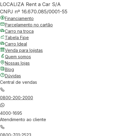
LOCALIZA Rent a Car S/A
CNPJ nº 16.670.085/0001-55
Financiamento
Parcelamento no cartão
Carro na troca
Tabela Fipe
Carro Ideal
Venda para lojistas
Quem somos
Nossas lojas
Blog
Dúvidas
Central de vendas
0800-200-2000
4000-1695
Atendimento ao cliente
0800-701-2523