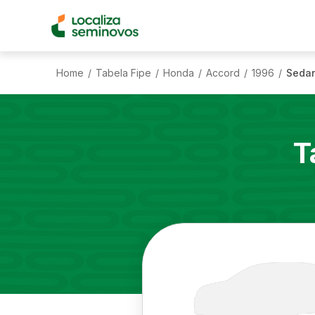
Home
Tabela Fipe
Honda
Accord
1996
Sedan
/
/
/
/
/
T