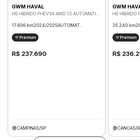
GWM HAVAL
GWM HAV
H6 HIBRIDO PHEV34 AWD 1.5 AUTOMATICO
17.606 km
2024/2025
AUTOMAT.
25.240 km
2
Premium
Premium
R$ 237.690
R$ 236.
CAMPINAS/SP
CANOAS/R