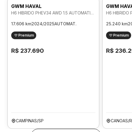
GWM HAVAL
GWM HAV
H6 HIBRIDO PHEV34 AWD 1.5 AUTOMATICO
17.606 km
2024/2025
AUTOMAT.
25.240 km
2
Premium
Premium
R$ 237.690
R$ 236.
CAMPINAS/SP
CANOAS/R